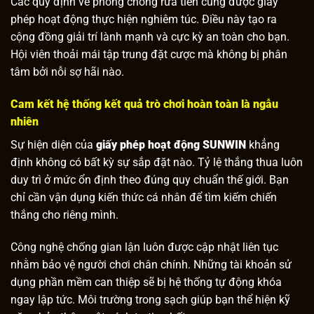
Các quy định về phòng chống rửa tiền cũng được giấy
phép hoạt động thực hiện nghiêm túc. Điều này tạo ra
cộng đồng giải trí lành mạnh và cực kỳ an toàn cho bạn.
Hội viên thoải mái tập trung đặt cược mà không bị phân
tâm bởi nỗi sợ hãi nào.
Cam kết hệ thống kết quả trò chơi hoàn toàn là ngẫu
nhiên
Sự hiện diện của
giấy phép hoạt động SUNWIN
khẳng
định không có bất kỳ sự sắp đặt nào. Tỷ lệ thắng thua luôn
duy trì ở mức ổn định theo đúng quy chuẩn thế giới. Bạn
chỉ cần vận dụng kiến thức cá nhân để tìm kiếm chiến
thắng cho riêng mình.
Công nghệ chống gian lận luôn được cập nhật liên tục
nhằm bảo vệ người chơi chân chính. Những tài khoản sử
dụng phần mềm can thiệp sẽ bị hệ thống tự động khóa
ngay lập tức. Môi trường trong sạch giúp bạn thể hiện kỹ