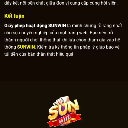
dây kết nối bền chặt giữa đơn vị cung cấp cùng hội viên.
Kết luận
Giấy phép hoạt động SUNWIN
là minh chứng rõ ràng nhất
cho sự chuyên nghiệp của một trang web. Bạn nên trở
thành người chơi thông thái khi lựa chọn tham gia vào hệ
thống
SUNWIN
. Kiểm tra kỹ thông tin pháp lý giúp bảo vệ
túi tiền của bản thân thật hiệu quả.