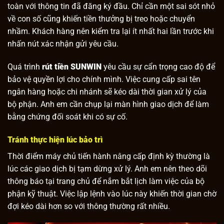
toàn với thông tin đã đăng ký đầu. Chỉ cần một sai sót nhỏ
về con số cũng khiến tiền thưởng bị treo hoặc chuyển
nhầm. Khách hàng nên kiểm tra lại ít nhất hai lần trước khi
nhấn nút xác nhận gửi yêu cầu.
Quá trình
rút tiền SUNWIN
yêu cầu sự cẩn trọng cao độ để
bảo vệ quyền lợi cho chính mình. Việc cung cấp sai tên
ngân hàng hoặc chi nhánh sẽ kéo dài thời gian xử lý của
bộ phận. Anh em cần chụp lại màn hình giao dịch để làm
bằng chứng đối soát khi có sự cố.
Tránh thực hiện lúc bảo trì
Thời điểm máy chủ tiến hành nâng cấp định kỳ thường là
lúc các giao dịch bị tạm dừng xử lý. Anh em nên theo dõi
thông báo tại trang chủ để nắm bắt lịch làm việc của bộ
phận kỹ thuật. Việc lập lệnh vào lúc này khiến thời gian chờ
đợi kéo dài hơn so với thông thường rất nhiều.