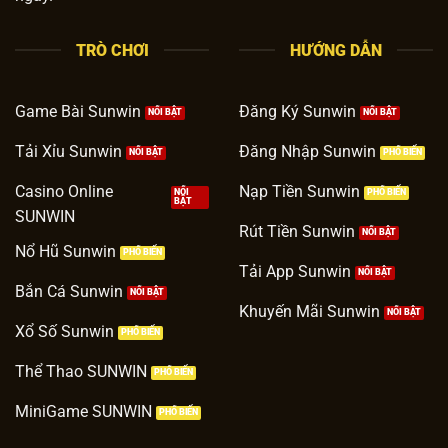
TRÒ CHƠI
HƯỚNG DẪN
Game Bài Sunwin
Đăng Ký Sunwin
Tải Xỉu Sunwin
Đăng Nhập Sunwin
Casino Online
Nạp Tiền Sunwin
SUNWIN
Rút Tiền Sunwin
Nổ Hũ Sunwin
Tải App Sunwin
Bắn Cá Sunwin
Khuyến Mãi Sunwin
Xổ Số Sunwin
Thể Thao SUNWIN
MiniGame SUNWIN