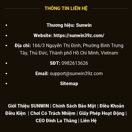
THÔNG TIN LIÊN HỆ
Thương hiệu:
Sunwin
Website:
https://sunwin39z.com/
Địa chỉ:
166/3 Nguyễn Thị Định, Phường Bình Trưng
Tây, Thủ Đức, Thành phố Hồ Chí Minh, Vietnam
SĐT:
0982613626
Email:
support@sunwin39z.com
Sitemap
Giới Thiệu SUNWIN
|
Chính Sách Bảo Mật
|
Điều Khoản
Điều Kiện
|
Chơi Có Trách Nhiệm
|
Giấy Phép Hoạt Động
|
CEO Đinh La Thăng
|
Liên Hệ