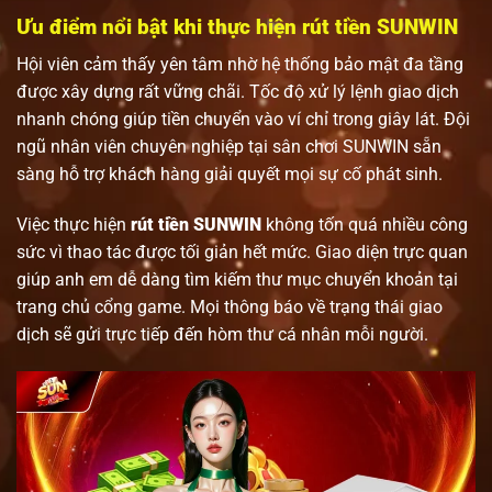
Ưu điểm nổi bật khi thực hiện rút tiền SUNWIN
Hội viên cảm thấy yên tâm nhờ hệ thống bảo mật đa tầng
được xây dựng rất vững chãi. Tốc độ xử lý lệnh giao dịch
nhanh chóng giúp tiền chuyển vào ví chỉ trong giây lát. Đội
ngũ nhân viên chuyên nghiệp tại sân chơi SUNWIN sẵn
sàng hỗ trợ khách hàng giải quyết mọi sự cố phát sinh.
Việc thực hiện
rút tiền SUNWIN
không tốn quá nhiều công
sức vì thao tác được tối giản hết mức. Giao diện trực quan
giúp anh em dễ dàng tìm kiếm thư mục chuyển khoản tại
trang chủ cổng game. Mọi thông báo về trạng thái giao
dịch sẽ gửi trực tiếp đến hòm thư cá nhân mỗi người.