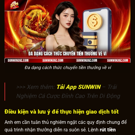
Đa dạng cách thức chuyển tiền thưởng về ví
>>> Xem thêm:
Tải App SUNWIN
– Trải
Nghiệm Cá Cược Đỉnh Cao Trên Di Động
Điều kiện và lưu ý để thực hiện giao dịch tốt
Anh em cần tuân thủ nghiêm ngặt các quy định chung để
quá trình nhận thưởng diễn ra suôn sẻ. Lệnh
rút tiền